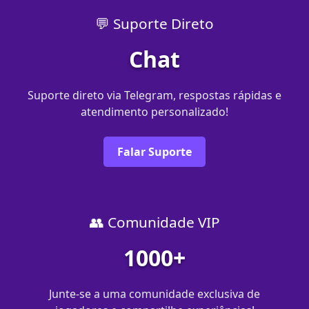
💬 Suporte Direto
Chat
Suporte direto via Telegram, respostas rápidas e
atendimento personalizado!
Falar Suporte
👥 Comunidade VIP
1000+
Junte-se a uma comunidade exclusiva de