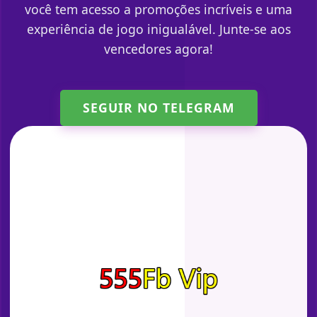
você tem acesso a promoções incríveis e uma
experiência de jogo inigualável. Junte-se aos
vencedores agora!
SEGUIR NO TELEGRAM