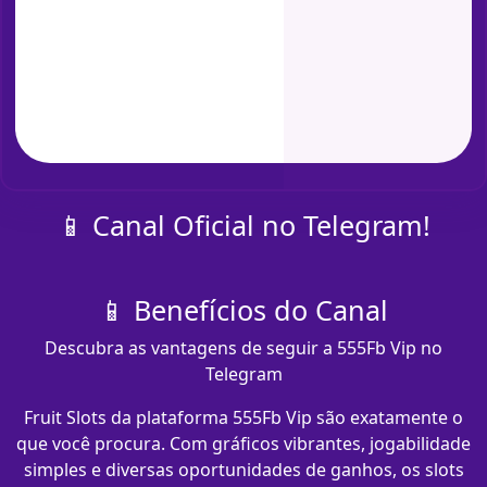
📱 Canal Oficial no Telegram!
📱 Benefícios do Canal
Descubra as vantagens de seguir a 555Fb Vip no
Telegram
Fruit Slots da plataforma 555Fb Vip são exatamente o
que você procura. Com gráficos vibrantes, jogabilidade
simples e diversas oportunidades de ganhos, os slots