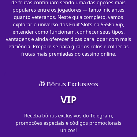
de frutas continuam sendo uma das opções mais
populares entre os jogadores — tanto iniciantes
quanto veteranos. Neste guia completo, vamos
explorar o universo dos Fruit Slots na 555Fb Vip,
entender como funcionam, conhecer seus tipos,
vantagens e ainda oferecer dicas para jogar com mais
eficiência. Prepare-se para girar os rolos e colher as
frutas mais premiadas do cassino online.
🎁 Bônus Exclusivos
VIP
Receba bônus exclusivos do Telegram,
promoções especiais e códigos promocionais
únicos!