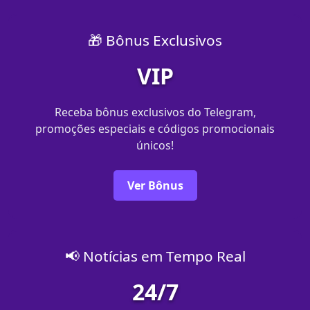
🎁 Bônus Exclusivos
VIP
Receba bônus exclusivos do Telegram,
promoções especiais e códigos promocionais
únicos!
Ver Bônus
📢 Notícias em Tempo Real
24/7