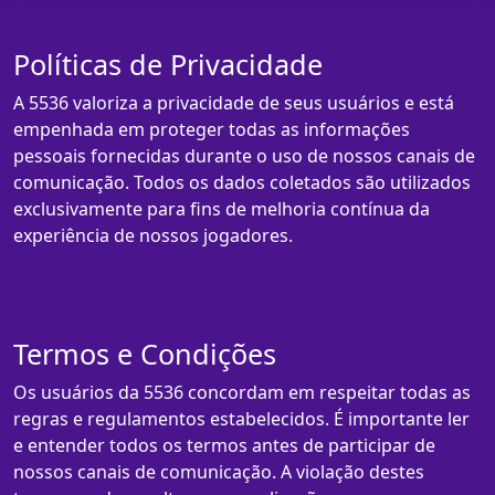
Políticas de Privacidade
A 5536 valoriza a privacidade de seus usuários e está
empenhada em proteger todas as informações
pessoais fornecidas durante o uso de nossos canais de
comunicação. Todos os dados coletados são utilizados
exclusivamente para fins de melhoria contínua da
experiência de nossos jogadores.
Termos e Condições
Os usuários da 5536 concordam em respeitar todas as
regras e regulamentos estabelecidos. É importante ler
e entender todos os termos antes de participar de
nossos canais de comunicação. A violação destes