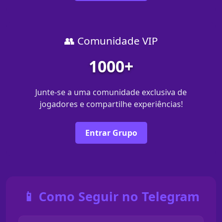
👥 Comunidade VIP
1000+
Junte-se a uma comunidade exclusiva de
jogadores e compartilhe experiências!
Entrar Grupo
📱 Como Seguir no Telegram