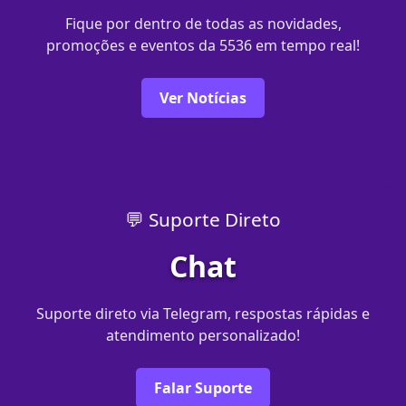
Fique por dentro de todas as novidades,
promoções e eventos da 5536 em tempo real!
Ver Notícias
💬 Suporte Direto
Chat
Suporte direto via Telegram, respostas rápidas e
atendimento personalizado!
Falar Suporte