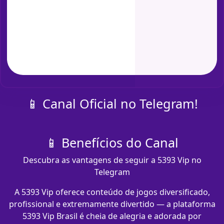
📱 Canal Oficial no Telegram!
📱 Benefícios do Canal
Descubra as vantagens de seguir a 5393 Vip no
Telegram
A 5393 Vip oferece conteúdo de jogos diversificado,
profissional e extremamente divertido — a plataforma
5393 Vip Brasil é cheia de alegria e adorada por