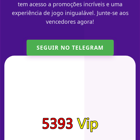
tem acesso a promoções incríveis e uma
experiência de jogo inigualável. Junte-se aos
vencedores agora!
SEGUIR NO TELEGRAM