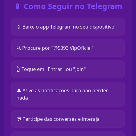
📱 Como Seguir no Telegram
📱 Baixe o app Telegram no seu dispositivo
🔍 Procure por "@5393 VipOficial"
👆 Toque em "Entrar" ou "Join"
🔔 Ative as notificações para não perder
nada
💬 Participe das conversas e interaja