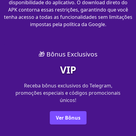
disponibilidade do aplicativo. O download direto do
APK contorna essas restrições, garantindo que você
tenha acesso a todas as funcionalidades sem limitações
impostas pela política da Google.
🎁 Bônus Exclusivos
VIP
Receba bônus exclusivos do Telegram,
promoções especiais e códigos promocionais
únicos!
Ver Bônus