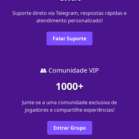
Suporte direto via Telegram, respostas rápidas e
atendimento personalizado!
Falar Suporte
👥 Comunidade VIP
1000+
Junte-se a uma comunidade exclusiva de
jogadores e compartilhe experiências!
Entrar Grupo