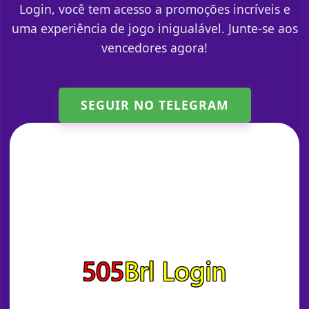
Login, você tem acesso a promoções incríveis e
uma experiência de jogo inigualável. Junte-se aos
vencedores agora!
SEGUIR NO TELEGRAM