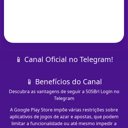
📱 Canal Oficial no Telegram!
📱 Benefícios do Canal
Descubra as vantagens de seguir a 505Brl Login no
Telegram
A Google Play Store impõe várias restrições sobre
aplicativos de jogos de azar e apostas, que podem
limitar a funcionalidade ou até mesmo impedir a