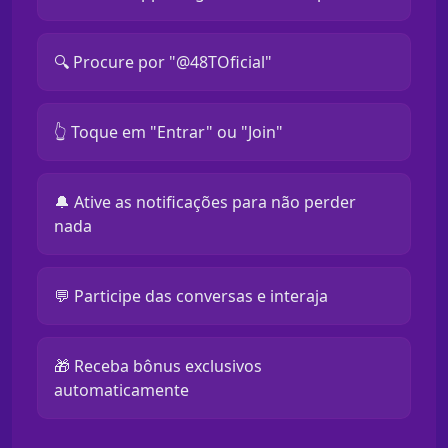
🔍 Procure por "@48TOficial"
👆 Toque em "Entrar" ou "Join"
🔔 Ative as notificações para não perder
nada
💬 Participe das conversas e interaja
🎁 Receba bônus exclusivos
automaticamente