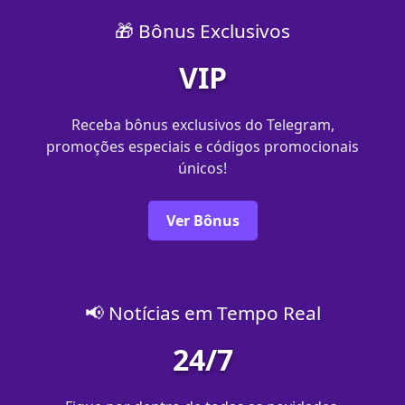
🎁 Bônus Exclusivos
VIP
Receba bônus exclusivos do Telegram,
promoções especiais e códigos promocionais
únicos!
Ver Bônus
📢 Notícias em Tempo Real
24/7