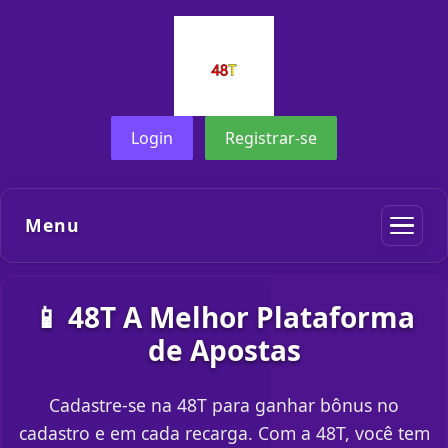
Login
Registrar-se
Menu
📱 48T A Melhor Plataforma
de Apostas
Cadastre-se na 48T para ganhar bônus no
cadastro e em cada recarga. Com a 48T, você tem