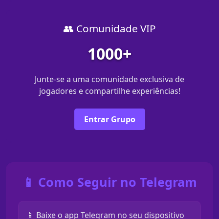
👥 Comunidade VIP
1000+
Junte-se a uma comunidade exclusiva de
jogadores e compartilhe experiências!
Entrar Grupo
📱 Como Seguir no Telegram
📱 Baixe o app Telegram no seu dispositivo