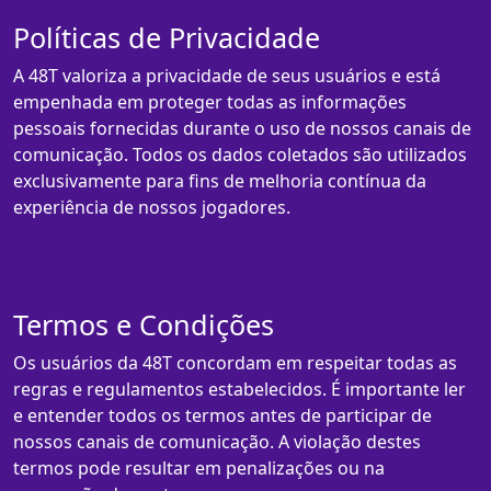
Políticas de Privacidade
A 48T valoriza a privacidade de seus usuários e está
empenhada em proteger todas as informações
pessoais fornecidas durante o uso de nossos canais de
comunicação. Todos os dados coletados são utilizados
exclusivamente para fins de melhoria contínua da
experiência de nossos jogadores.
Termos e Condições
Os usuários da 48T concordam em respeitar todas as
regras e regulamentos estabelecidos. É importante ler
e entender todos os termos antes de participar de
nossos canais de comunicação. A violação destes
termos pode resultar em penalizações ou na