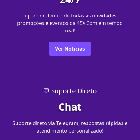
Fique por dentro de todas as novidades,
promoções e eventos da 45X.Com em tempo
real!
Ver Notícias
💬 Suporte Direto
Chat
Suporte direto via Telegram, respostas rápidas e
atendimento personalizado!