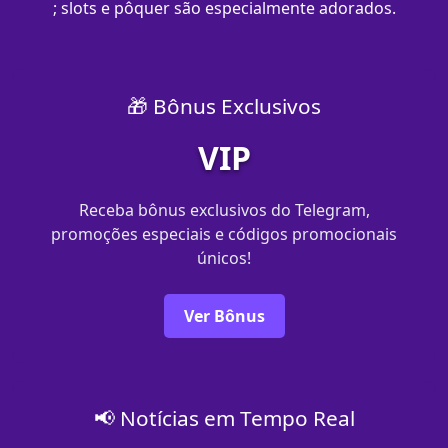
; slots e pôquer são especialmente adorados.
🎁 Bônus Exclusivos
VIP
Receba bônus exclusivos do Telegram,
promoções especiais e códigos promocionais
únicos!
Ver Bônus
📢 Notícias em Tempo Real