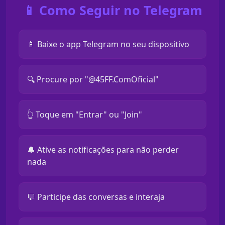
📱 Como Seguir no Telegram
📱 Baixe o app Telegram no seu dispositivo
🔍 Procure por "@45FF.ComOficial"
👆 Toque em "Entrar" ou "Join"
🔔 Ative as notificações para não perder
nada
💬 Participe das conversas e interaja