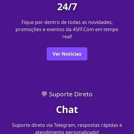
24/7
Fique por dentro de todas as novidades,
promoções e eventos da 45FF.Com em tempo
real!
Ver Notícias
💬 Suporte Direto
Chat
Suporte direto via Telegram, respostas rápidas e
atendimento personalizado!