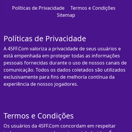
Políticas de Privacidade
Termos e Condições
Sitemap
Políticas de Privacidade
A 45FF.Com valoriza a privacidade de seus usuários e
está empenhada em proteger todas as informações
pessoais fornecidas durante o uso de nossos canais de
comunicação. Todos os dados coletados são utilizados
exclusivamente para fins de melhoria contínua da
experiência de nossos jogadores.
Termos e Condições
Os usuários da 45FF.Com concordam em respeitar