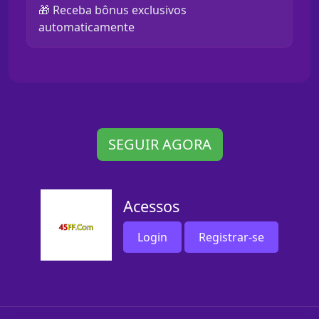
🎁 Receba bônus exclusivos
automaticamente
SEGUIR AGORA
Acessos
Login
Registrar-se