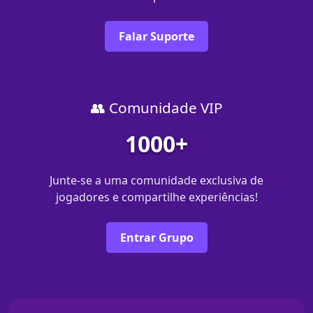
Falar Suporte
👥 Comunidade VIP
1000+
Junte-se a uma comunidade exclusiva de
jogadores e compartilhe experiências!
Entrar Grupo