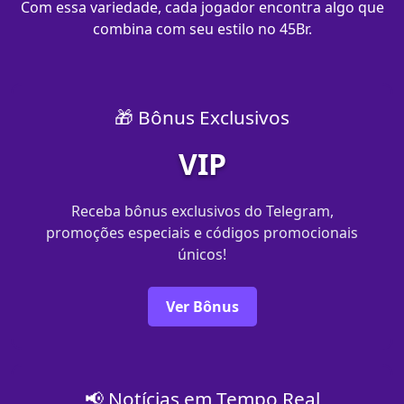
Com essa variedade, cada jogador encontra algo que
combina com seu estilo no 45Br.
🎁 Bônus Exclusivos
VIP
Receba bônus exclusivos do Telegram,
promoções especiais e códigos promocionais
únicos!
Ver Bônus
📢 Notícias em Tempo Real