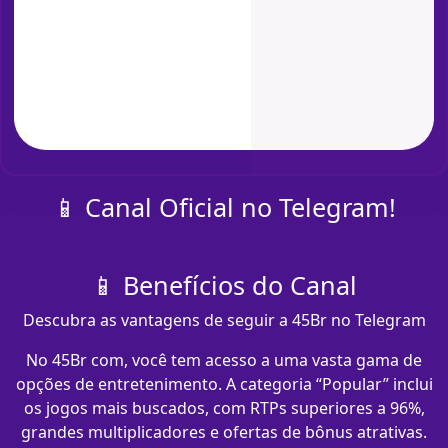
📱 Canal Oficial no Telegram!
📱 Benefícios do Canal
Descubra as vantagens de seguir a 45Br no Telegram
No 45Br com​, você tem acesso a uma vasta gama de
opções de entretenimento. A categoria “Popular” inclui
os jogos mais buscados, com RTPs superiores a 96%,
grandes multiplicadores e ofertas de bônus atrativas.