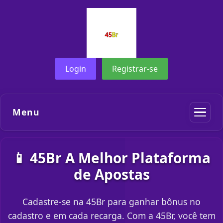
Login
Registrar-se
Menu
📱 45Br A Melhor Plataforma
de Apostas
Cadastre-se na 45Br para ganhar bônus no
cadastro e em cada recarga. Com a 45Br, você tem