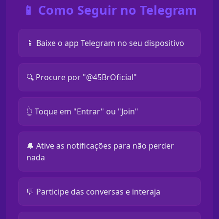
📱 Como Seguir no Telegram
📱 Baixe o app Telegram no seu dispositivo
🔍 Procure por "@45BrOficial"
👆 Toque em "Entrar" ou "Join"
🔔 Ative as notificações para não perder
nada
💬 Participe das conversas e interaja