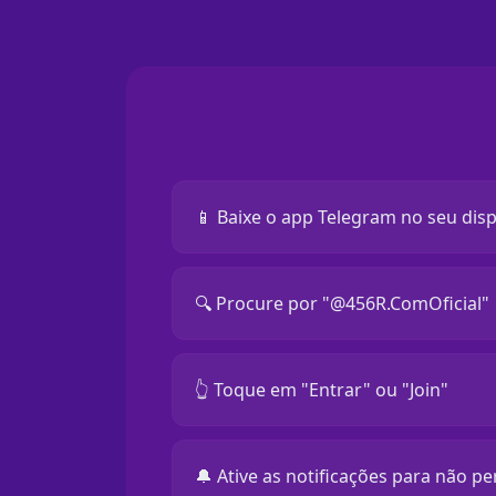
📱 Baixe o app Telegram no seu disp
🔍 Procure por "@456R.ComOficial"
👆 Toque em "Entrar" ou "Join"
🔔 Ative as notificações para não p