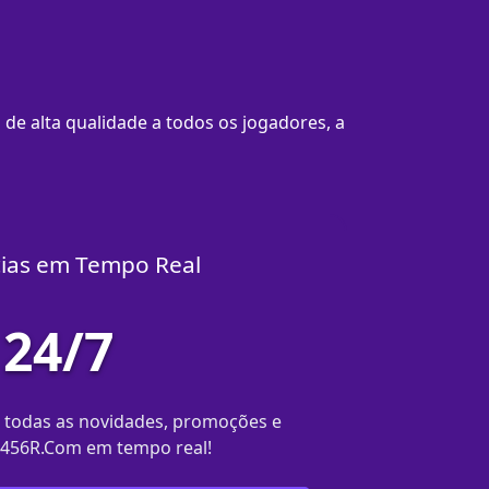
 de alta qualidade a todos os jogadores, a
cias em Tempo Real
24/7
e todas as novidades, promoções e
 456R.Com em tempo real!