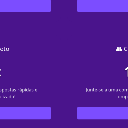
reto
👥 
t
espostas rápidas e
Junte-se a uma com
lizado!
compa
e