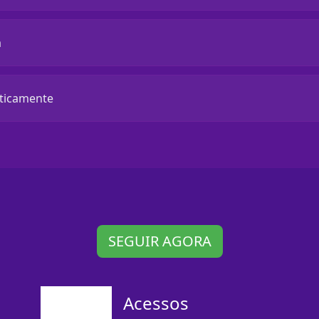
a
aticamente
SEGUIR AGORA
Acessos