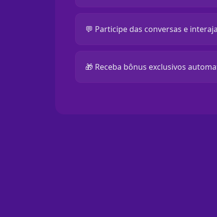
💬 Participe das conversas e interaj
🎁 Receba bônus exclusivos autom