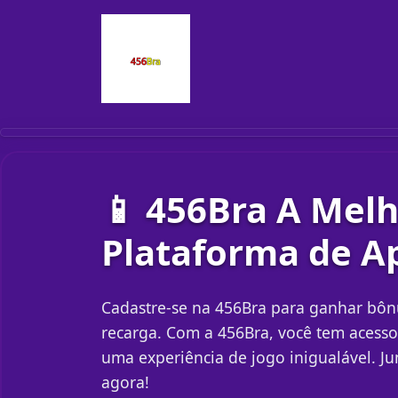
📱 456Bra A Mel
Plataforma de A
Cadastre-se na 456Bra para ganhar bôn
recarga. Com a 456Bra, você tem acesso
uma experiência de jogo inigualável. J
agora!