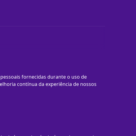
 pessoais fornecidas durante o uso de
elhoria contínua da experiência de nossos