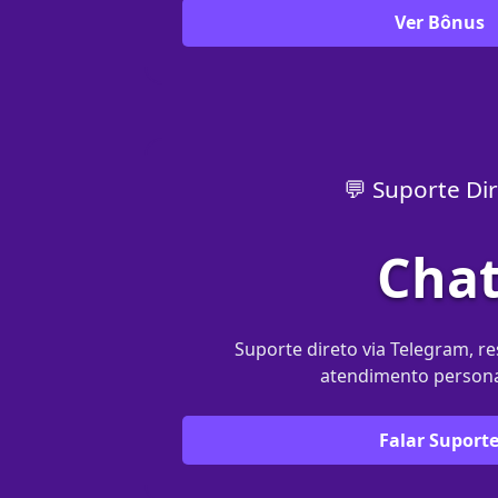
Ver Bônus
💬 Suporte Di
Cha
Suporte direto via Telegram, r
atendimento persona
Falar Suport