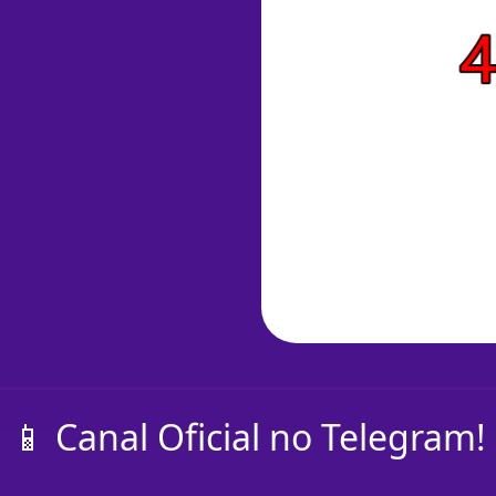
📱 Canal Oficial no Telegram!