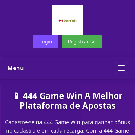
Login
Registrar-se
Menu
📱 444 Game Win A Melhor
Plataforma de Apostas
Cadastre-se na 444 Game Win para ganhar bônus
no cadastro e em cada recarga. Com a 444 Game