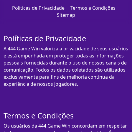
Políticas de Privacidade
Termos e Condições
Sitemap
Políticas de Privacidade
A 444 Game Win valoriza a privacidade de seus usuários
e está empenhada em proteger todas as informações
pessoais fornecidas durante o uso de nossos canais de
comunicação. Todos os dados coletados são utilizados
exclusivamente para fins de melhoria contínua da
experiência de nossos jogadores.
Termos e Condições
Os usuários da 444 Game Win concordam em respeitar