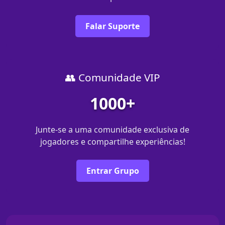
Falar Suporte
👥 Comunidade VIP
1000+
Junte-se a uma comunidade exclusiva de
jogadores e compartilhe experiências!
Entrar Grupo