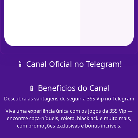
📱 Canal Oficial no Telegram!
📱 Benefícios do Canal
Descubra as vantagens de seguir a 3SS Vip no Telegram
Viva uma experiência única com os jogos da 3SS Vip —
encontre caça-níqueis, roleta, blackjack e muito mais,
com promoções exclusivas e bônus incríveis.