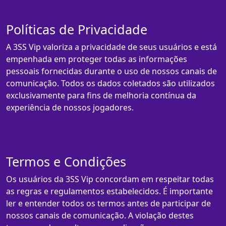
Políticas de Privacidade
A 3SS Vip valoriza a privacidade de seus usuários e está
empenhada em proteger todas as informações
pessoais fornecidas durante o uso de nossos canais de
comunicação. Todos os dados coletados são utilizados
exclusivamente para fins de melhoria contínua da
experiência de nossos jogadores.
Termos e Condições
Os usuários da 3SS Vip concordam em respeitar todas
as regras e regulamentos estabelecidos. É importante
ler e entender todos os termos antes de participar de
nossos canais de comunicação. A violação destes