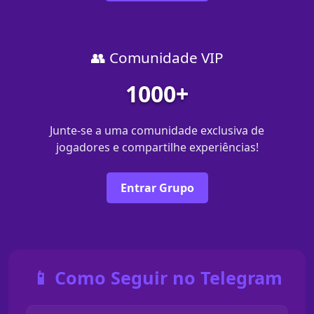
👥 Comunidade VIP
1000+
Junte-se a uma comunidade exclusiva de
jogadores e compartilhe experiências!
Entrar Grupo
📱 Como Seguir no Telegram