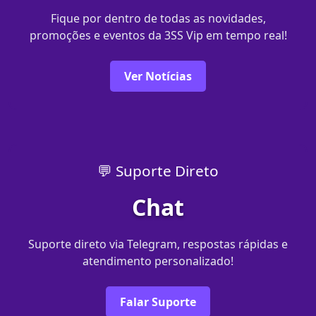
Fique por dentro de todas as novidades,
promoções e eventos da 3SS Vip em tempo real!
Ver Notícias
💬 Suporte Direto
Chat
Suporte direto via Telegram, respostas rápidas e
atendimento personalizado!
Falar Suporte