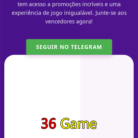
tem acesso a promoções incríveis e uma
experiência de jogo inigualável. Junte-se aos
vencedores agora!
SEGUIR NO TELEGRAM