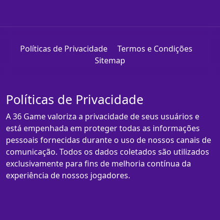
Políticas de Privacidade
Termos e Condições
Sitemap
Políticas de Privacidade
A 36 Game valoriza a privacidade de seus usuários e
está empenhada em proteger todas as informações
pessoais fornecidas durante o uso de nossos canais de
comunicação. Todos os dados coletados são utilizados
exclusivamente para fins de melhoria contínua da
experiência de nossos jogadores.