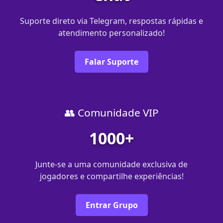
Suporte direto via Telegram, respostas rápidas e
atendimento personalizado!
Falar Suporte
👥 Comunidade VIP
1000+
Junte-se a uma comunidade exclusiva de
jogadores e compartilhe experiências!
Entrar Grupo