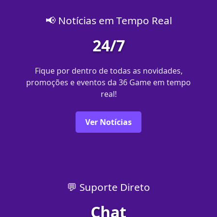
📢 Notícias em Tempo Real
24/7
Fique por dentro de todas as novidades,
promoções e eventos da 36 Game em tempo
real!
Ver Notícias
💬 Suporte Direto
Chat