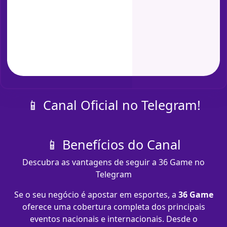
📱 Canal Oficial no Telegram!
📱 Benefícios do Canal
Descubra as vantagens de seguir a 36 Game no
Telegram
Se o seu negócio é apostar em esportes, a
36 Game
oferece uma cobertura completa dos principais
eventos nacionais e internacionais. Desde o