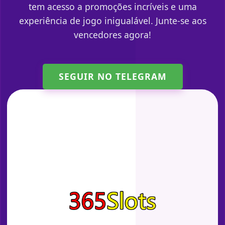
tem acesso a promoções incríveis e uma
experiência de jogo inigualável. Junte-se aos
vencedores agora!
SEGUIR NO TELEGRAM