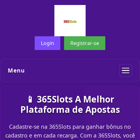
Login
Registrar-se
Menu
📱 365Slots A Melhor
Plataforma de Apostas
Cadastre-se na 365Slots para ganhar bônus no
cadastro e em cada recarga. Com a 365Slots, você