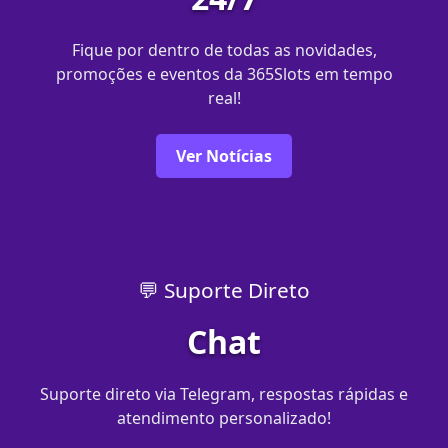
Fique por dentro de todas as novidades,
promoções e eventos da 365Slots em tempo
real!
Ver Notícias
💬 Suporte Direto
Chat
Suporte direto via Telegram, respostas rápidas e
atendimento personalizado!