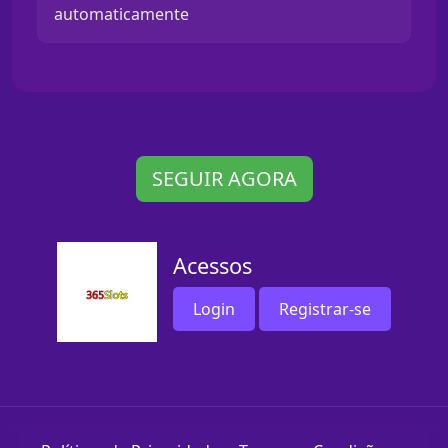
automaticamente
SEGUIR AGORA
Acessos
Login
Registrar-se