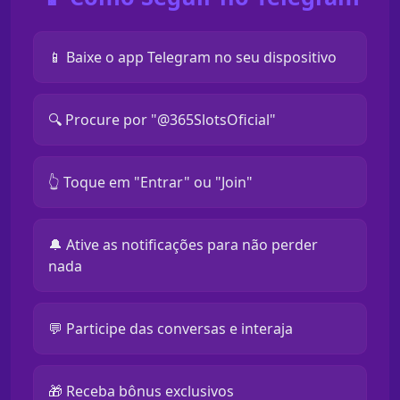
📱 Baixe o app Telegram no seu dispositivo
🔍 Procure por "@365SlotsOficial"
👆 Toque em "Entrar" ou "Join"
🔔 Ative as notificações para não perder
nada
💬 Participe das conversas e interaja
🎁 Receba bônus exclusivos