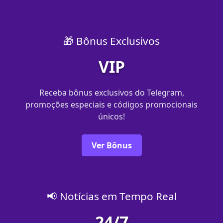
🎁 Bônus Exclusivos
VIP
Receba bônus exclusivos do Telegram,
promoções especiais e códigos promocionais
únicos!
Ver Bônus
📢 Notícias em Tempo Real
24/7