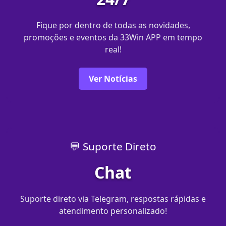
Fique por dentro de todas as novidades,
promoções e eventos da 33Win APP em tempo
real!
Ver Notícias
💬 Suporte Direto
Chat
Suporte direto via Telegram, respostas rápidas e
atendimento personalizado!