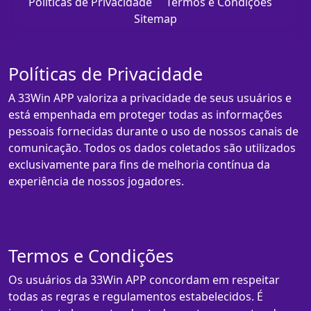
Políticas de Privacidade
Termos e Condições
Sitemap
Políticas de Privacidade
A 33Win APP valoriza a privacidade de seus usuários e
está empenhada em proteger todas as informações
pessoais fornecidas durante o uso de nossos canais de
comunicação. Todos os dados coletados são utilizados
exclusivamente para fins de melhoria contínua da
experiência de nossos jogadores.
Termos e Condições
Os usuários da 33Win APP concordam em respeitar
todas as regras e regulamentos estabelecidos. É