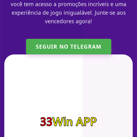
você tem acesso a promoções incríveis e uma
experiência de jogo inigualável. Junte-se aos
vencedores agora!
SEGUIR NO TELEGRAM