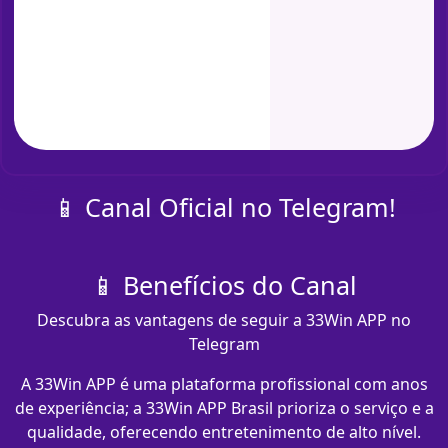
📱 Canal Oficial no Telegram!
📱 Benefícios do Canal
Descubra as vantagens de seguir a 33Win APP no
Telegram
A 33Win APP é uma plataforma profissional com anos
de experiência; a 33Win APP Brasil prioriza o serviço e a
qualidade, oferecendo entretenimento de alto nível.