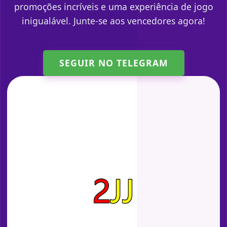
promoções incríveis e uma experiência de jogo
inigualável. Junte-se aos vencedores agora!
SEGUIR NO TELEGRAM