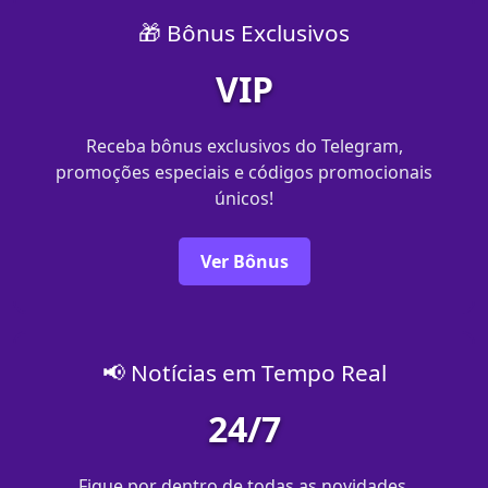
🎁 Bônus Exclusivos
VIP
Receba bônus exclusivos do Telegram,
promoções especiais e códigos promocionais
únicos!
Ver Bônus
📢 Notícias em Tempo Real
24/7
Fique por dentro de todas as novidades,