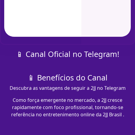
📱 Canal Oficial no Telegram!
📱 Benefícios do Canal
Descubra as vantagens de seguir a 2JJ no Telegram
Como força emergente no mercado, a 2JJ cresce
rapidamente com foco profissional, tornando-se
referência no entretenimento online da 2JJ Brasil .