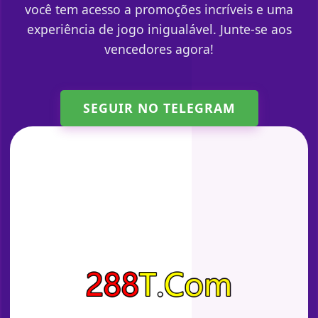
você tem acesso a promoções incríveis e uma
experiência de jogo inigualável. Junte-se aos
vencedores agora!
SEGUIR NO TELEGRAM