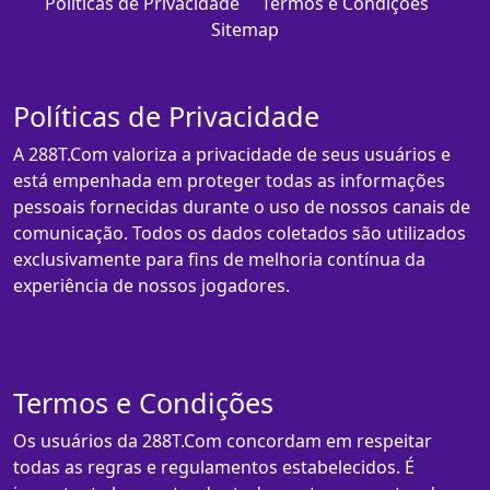
Políticas de Privacidade
Termos e Condições
Sitemap
Políticas de Privacidade
A 288T.Com valoriza a privacidade de seus usuários e
está empenhada em proteger todas as informações
pessoais fornecidas durante o uso de nossos canais de
comunicação. Todos os dados coletados são utilizados
exclusivamente para fins de melhoria contínua da
experiência de nossos jogadores.
Termos e Condições
Os usuários da 288T.Com concordam em respeitar
todas as regras e regulamentos estabelecidos. É