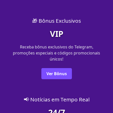
🎁 Bônus Exclusivos
VIP
Receba bônus exclusivos do Telegram,
promoções especiais e códigos promocionais
únicos!
Ver Bônus
📢 Notícias em Tempo Real
24/7