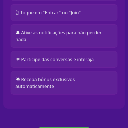
👆 Toque em "Entrar" ou "Join"
🔔 Ative as notificações para não perder
nada
💬 Participe das conversas e interaja
🎁 Receba bônus exclusivos
automaticamente