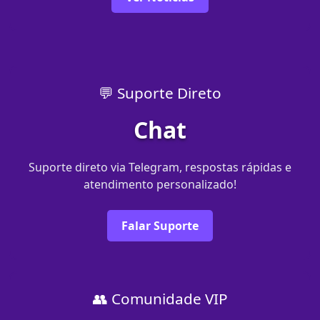
💬 Suporte Direto
Chat
Suporte direto via Telegram, respostas rápidas e
atendimento personalizado!
Falar Suporte
👥 Comunidade VIP