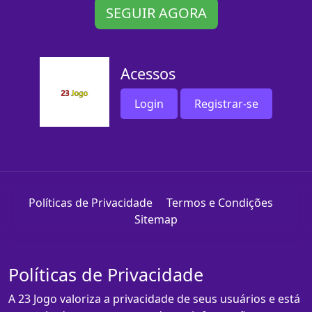
SEGUIR AGORA
Acessos
Login
Registrar-se
Políticas de Privacidade
Termos e Condições
Sitemap
Políticas de Privacidade
A 23 Jogo valoriza a privacidade de seus usuários e está