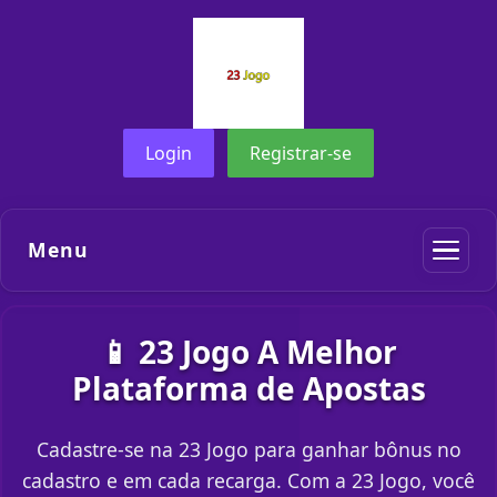
Login
Registrar-se
Menu
📱 23 Jogo A Melhor
Plataforma de Apostas
Cadastre-se na 23 Jogo para ganhar bônus no
cadastro e em cada recarga. Com a 23 Jogo, você