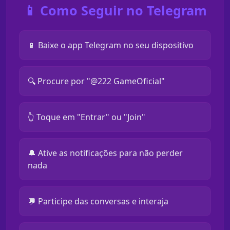
📱 Como Seguir no Telegram
📱 Baixe o app Telegram no seu dispositivo
🔍 Procure por "@222 GameOficial"
👆 Toque em "Entrar" ou "Join"
🔔 Ative as notificações para não perder
nada
💬 Participe das conversas e interaja