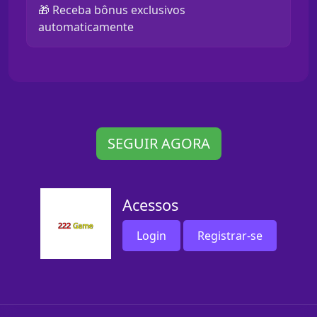
🎁 Receba bônus exclusivos
automaticamente
SEGUIR AGORA
Acessos
Login
Registrar-se