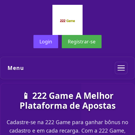
Login
Registrar-se
Menu
📱 222 Game A Melhor
Plataforma de Apostas
Cadastre-se na 222 Game para ganhar bônus no
cadastro e em cada recarga. Com a 222 Game,