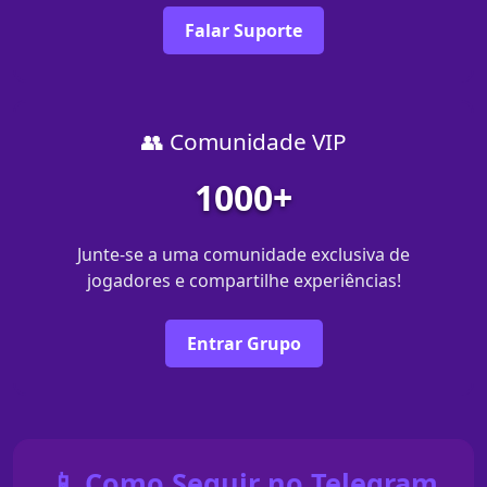
Falar Suporte
👥 Comunidade VIP
1000+
Junte-se a uma comunidade exclusiva de
jogadores e compartilhe experiências!
Entrar Grupo
📱 Como Seguir no Telegram