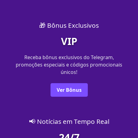
🎁 Bônus Exclusivos
VIP
Receba bônus exclusivos do Telegram,
promoções especiais e códigos promocionais
únicos!
Ver Bônus
📢 Notícias em Tempo Real
24/7