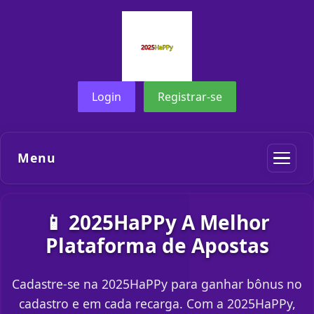
Login
Registrar-se
Menu
📱 2025HaPPy A Melhor
Plataforma de Apostas
Cadastre-se na 2025HaPPy para ganhar bônus no
cadastro e em cada recarga. Com a 2025HaPPy,