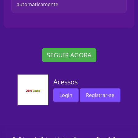
automaticamente
SEGUIR AGORA
Acessos
Login
Registrar-se