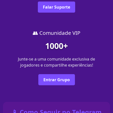
Falar Suporte
👥 Comunidade VIP
1000+
Junte-se a uma comunidade exclusiva de
jogadores e compartilhe experiências!
Entrar Grupo
📱 Como Seguir no Telegram