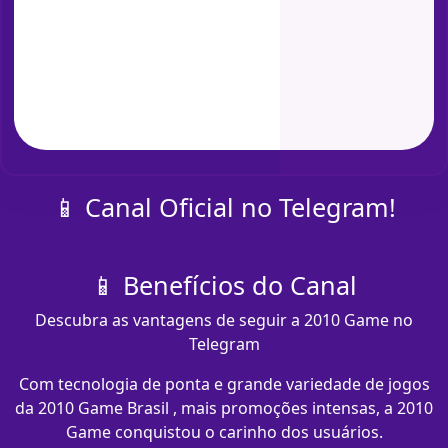
📱 Canal Oficial no Telegram!
📱 Benefícios do Canal
Descubra as vantagens de seguir a 2010 Game no
Telegram
Com tecnologia de ponta e grande variedade de jogos
da 2010 Game Brasil , mais promoções intensas, a 2010
Game conquistou o carinho dos usuários.