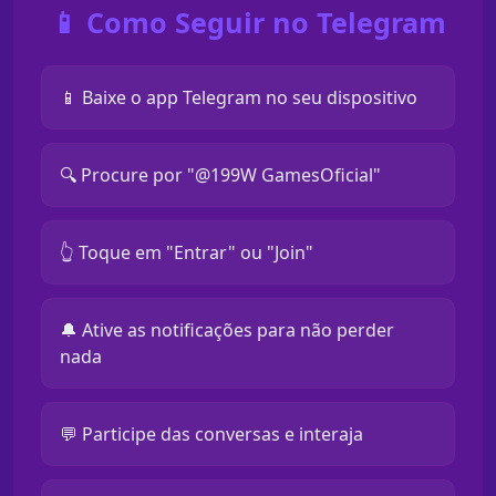
📱 Como Seguir no Telegram
📱 Baixe o app Telegram no seu dispositivo
🔍 Procure por "@199W GamesOficial"
👆 Toque em "Entrar" ou "Join"
🔔 Ative as notificações para não perder
nada
💬 Participe das conversas e interaja