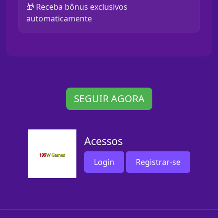
🎁 Receba bônus exclusivos
automaticamente
SEGUIR AGORA
Acessos
Login
Registrar-se