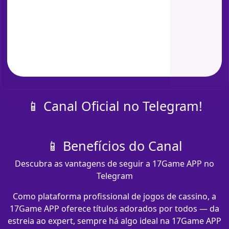
📱 Canal Oficial no Telegram!
📱 Benefícios do Canal
Descubra as vantagens de seguir a 17Game APP no
Telegram
Como plataforma profissional de jogos de cassino, a
17Game APP oferece títulos adorados por todos — da
estreia ao expert, sempre há algo ideal na 17Game APP