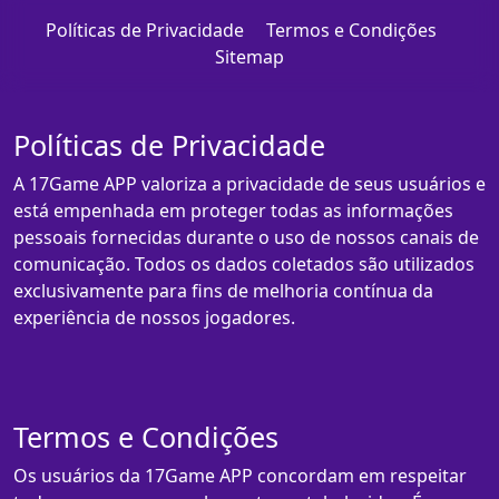
Políticas de Privacidade
Termos e Condições
Sitemap
Políticas de Privacidade
A 17Game APP valoriza a privacidade de seus usuários e
está empenhada em proteger todas as informações
pessoais fornecidas durante o uso de nossos canais de
comunicação. Todos os dados coletados são utilizados
exclusivamente para fins de melhoria contínua da
experiência de nossos jogadores.
Termos e Condições
Os usuários da 17Game APP concordam em respeitar