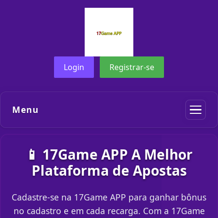
Login
Registrar-se
Menu
📱 17Game APP A Melhor
Plataforma de Apostas
Cadastre-se na 17Game APP para ganhar bônus
no cadastro e em cada recarga. Com a 17Game