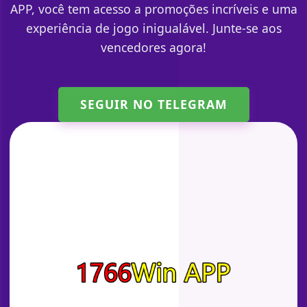
APP, você tem acesso a promoções incríveis e uma
experiência de jogo inigualável. Junte-se aos
vencedores agora!
SEGUIR NO TELEGRAM