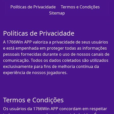
Políticas de Privacidade
Termos e Condições
Sitemap
Políticas de Privacidade
A 1766Win APP valoriza a privacidade de seus usuários
e está empenhada em proteger todas as informações
pessoais fornecidas durante o uso de nossos canais de
comunicação. Todos os dados coletados são utilizados
exclusivamente para fins de melhoria contínua da
experiência de nossos jogadores.
Termos e Condições
Os usuários da 1766Win APP concordam em respeitar