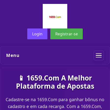
Login
Registrar-se
Menu
📱 1659.Com A Melhor
Plataforma de Apostas
Cadastre-se na 1659.Com para ganhar bônus no
cadastro e em cada recarga. Com a 1659.Com,