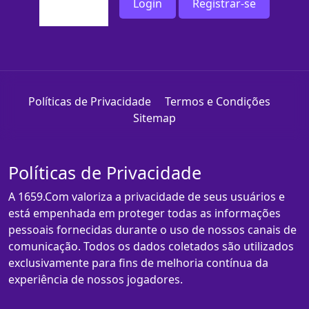
Login
Registrar-se
Políticas de Privacidade
Termos e Condições
Sitemap
Políticas de Privacidade
A 1659.Com valoriza a privacidade de seus usuários e
está empenhada em proteger todas as informações
pessoais fornecidas durante o uso de nossos canais de
comunicação. Todos os dados coletados são utilizados
exclusivamente para fins de melhoria contínua da
experiência de nossos jogadores.