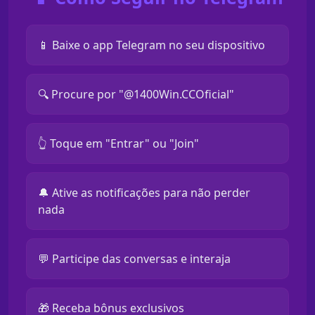
📱 Baixe o app Telegram no seu dispositivo
🔍 Procure por "@1400Win.CCOficial"
👆 Toque em "Entrar" ou "Join"
🔔 Ative as notificações para não perder
nada
💬 Participe das conversas e interaja
🎁 Receba bônus exclusivos