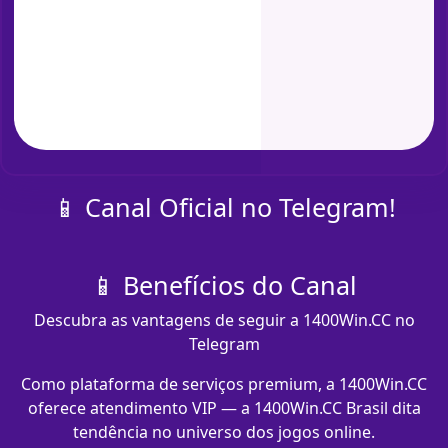
📱 Canal Oficial no Telegram!
📱 Benefícios do Canal
Descubra as vantagens de seguir a 1400Win.CC no
Telegram
Como plataforma de serviços premium, a 1400Win.CC
oferece atendimento VIP — a 1400Win.CC Brasil dita
tendência no universo dos jogos online.