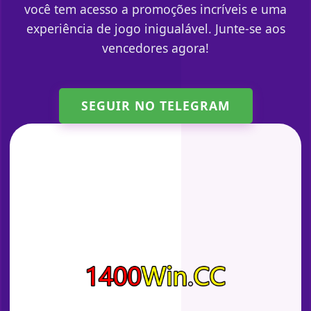
você tem acesso a promoções incríveis e uma
experiência de jogo inigualável. Junte-se aos
vencedores agora!
SEGUIR NO TELEGRAM