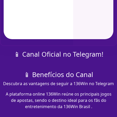
📱 Canal Oficial no Telegram!
📱 Benefícios do Canal
Descubra as vantagens de seguir a 136Win no Telegram
A plataforma online 136Win reúne os principais jogos
de apostas, sendo o destino ideal para os fãs do
entretenimento da 136Win Brasil .