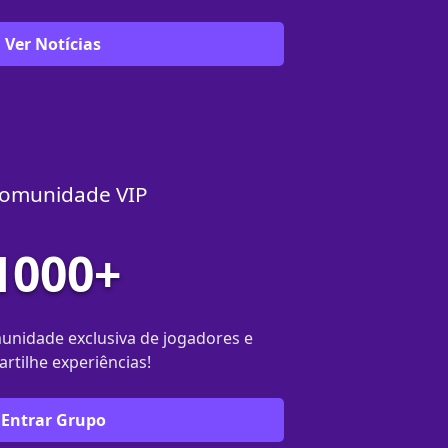
Ver Notícias
Comunidade VIP
1000+
unidade exclusiva de jogadores e
rtilhe experiências!
Entrar Grupo