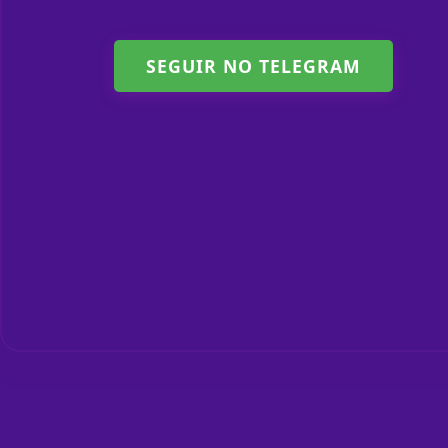
SEGUIR NO TELEGRAM