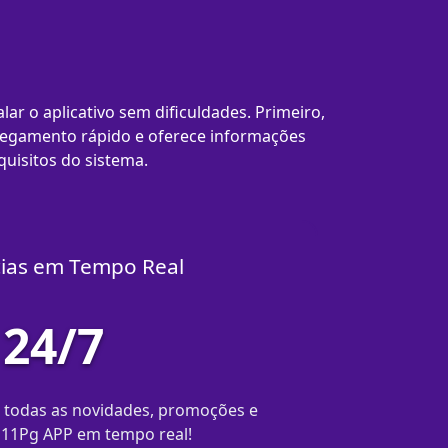
ar o aplicativo sem dificuldades. Primeiro,
arregamento rápido e oferece informações
quisitos do sistema.
cias em Tempo Real
24/7
e todas as novidades, promoções e
 11Pg APP em tempo real!