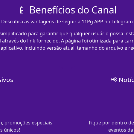
📱 Benefícios do Canal
Descubra as vantagens de seguir a 11Pg APP no Telegram
mplificado para garantir que qualquer usuário possa instal
 através do link fornecido. A página foi otimizada para c
aplicativo, incluindo versão atual, tamanho do arquivo e re
sivos
📢 Notí
m, promoções especiais
Fique por dentro d
s únicos!
eventos da