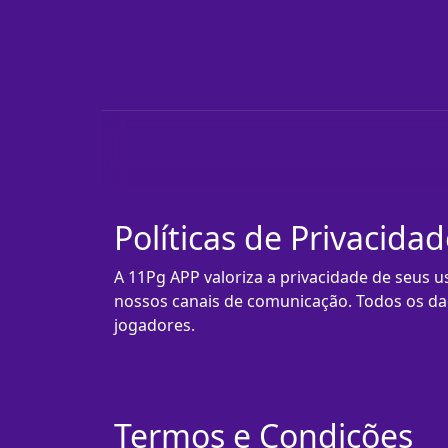
Políticas de Privacida
A 11Pg APP valoriza a privacidade de seus 
nossos canais de comunicação. Todos os dad
jogadores.
Termos e Condições