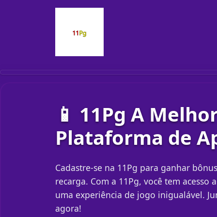
📱 11Pg A Melho
Plataforma de A
Cadastre-se na 11Pg para ganhar bônus
recarga. Com a 11Pg, você tem acesso a
uma experiência de jogo inigualável. J
agora!