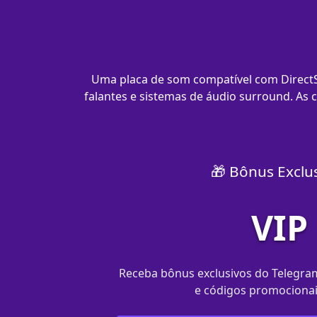
Uma placa de som compatível com DirectSo
falantes e sistemas de áudio surround. As 
🎁 Bônus Exclu
VIP
Receba bônus exclusivos do Telegra
e códigos promocionai