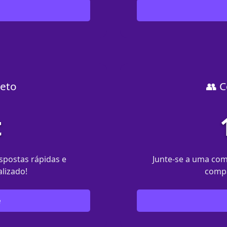
reto
👥 
t
espostas rápidas e
Junte-se a uma com
lizado!
compa
e