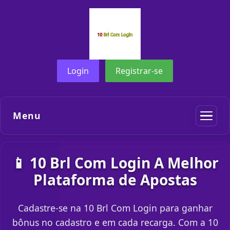
Login
Registrar-se
Menu
📱 10 Brl Com Login A Melhor
Plataforma de Apostas
Cadastre-se na 10 Brl Com Login para ganhar
bônus no cadastro e em cada recarga. Com a 10