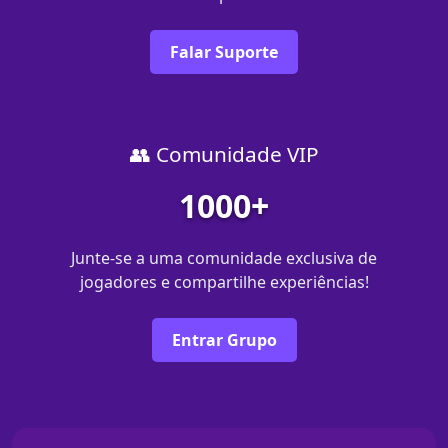
Falar Suporte
👥 Comunidade VIP
1000+
Junte-se a uma comunidade exclusiva de
jogadores e compartilhe experiências!
Entrar Grupo