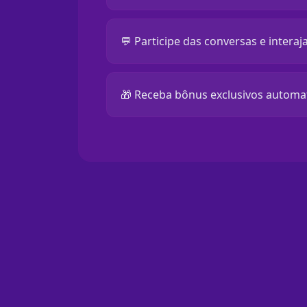
💬 Participe das conversas e interaj
🎁 Receba bônus exclusivos autom