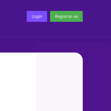
Login
Registrar-se