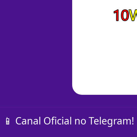
📱 Canal Oficial no Telegram!