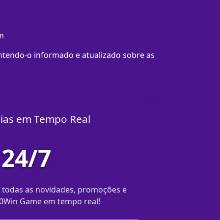
m
antendo-o informado e atualizado sobre as
cias em Tempo Real
24/7
e todas as novidades, promoções e
10Win Game em tempo real!