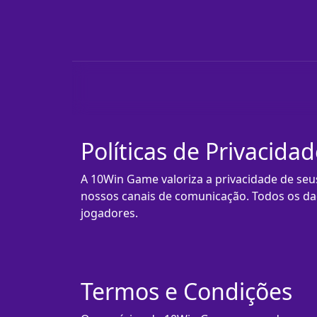
Políticas de Privacida
A 10Win Game valoriza a privacidade de se
nossos canais de comunicação. Todos os dad
jogadores.
Termos e Condições