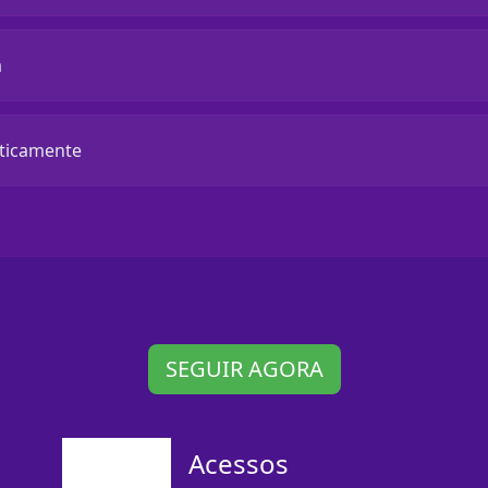
a
aticamente
SEGUIR AGORA
Acessos