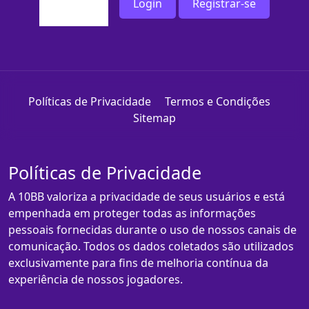
Login
Registrar-se
Políticas de Privacidade
Termos e Condições
Sitemap
Políticas de Privacidade
A 10BB valoriza a privacidade de seus usuários e está
empenhada em proteger todas as informações
pessoais fornecidas durante o uso de nossos canais de
comunicação. Todos os dados coletados são utilizados
exclusivamente para fins de melhoria contínua da
experiência de nossos jogadores.