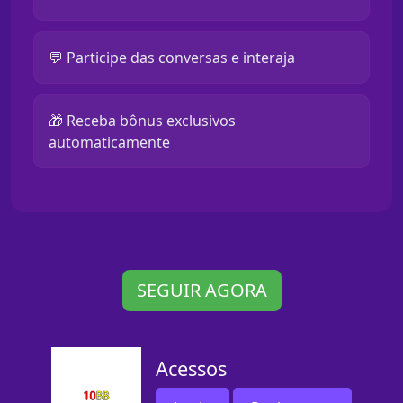
💬 Participe das conversas e interaja
🎁 Receba bônus exclusivos
automaticamente
SEGUIR AGORA
Acessos