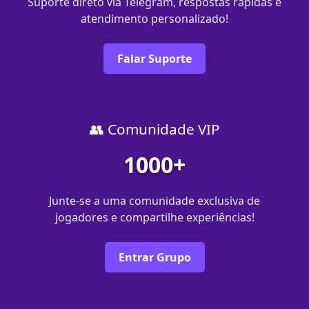
Suporte direto via Telegram, respostas rápidas e
atendimento personalizado!
Falar Suporte
👥 Comunidade VIP
1000+
Junte-se a uma comunidade exclusiva de
jogadores e compartilhe experiências!
Entrar Grupo