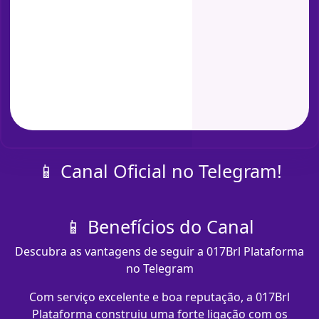
📱 Canal Oficial no Telegram!
📱 Benefícios do Canal
Descubra as vantagens de seguir a 017Brl Plataforma
no Telegram
Com serviço excelente e boa reputação, a 017Brl
Plataforma construiu uma forte ligação com os