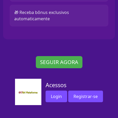
🎁 Receba bônus exclusivos
automaticamente
SEGUIR AGORA
Acessos
Login
Registrar-se