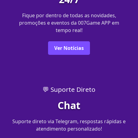
Fique por dentro de todas as novidades,
promoções e eventos da 007Game APP em
tempo real!
Ver Notícias
💬 Suporte Direto
Chat
Suporte direto via Telegram, respostas rápidas e
atendimento personalizado!