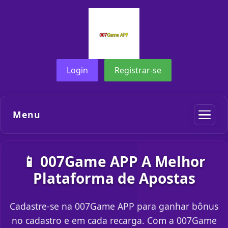
Login
Registrar-se
Menu
📱 007Game APP A Melhor
Plataforma de Apostas
Cadastre-se na 007Game APP para ganhar bônus
no cadastro e em cada recarga. Com a 007Game