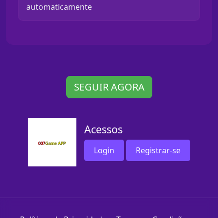
automaticamente
SEGUIR AGORA
Acessos
Login
Registrar-se